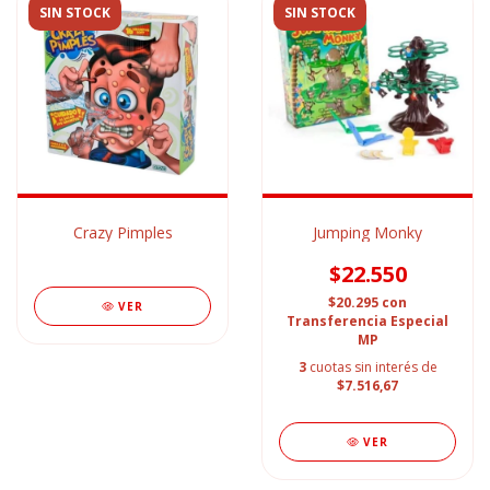
SIN STOCK
SIN STOCK
Crazy Pimples
Jumping Monky
$22.550
$20.295
con
VER
Transferencia Especial
MP
3
cuotas sin interés de
$7.516,67
VER