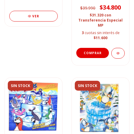
$34.800
$39.990
$31.320
con
VER
Transferencia Especial
MP
3
cuotas sin interés de
$11.600
SIN STOCK
SIN STOCK