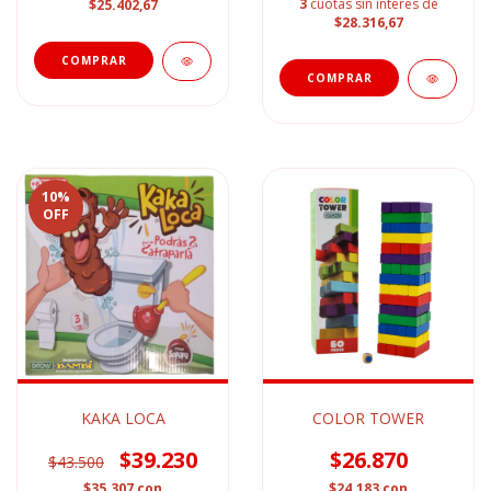
3
cuotas sin interés de
$25.402,67
$28.316,67
10
%
OFF
KAKA LOCA
COLOR TOWER
$39.230
$26.870
$43.500
$35.307
con
$24.183
con