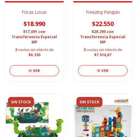
Focas Locas
Freezing Penguin
$18.990
$22.550
$17.091
con
$20.295
con
Transferencia Especial
Transferencia Especial
MP
MP
3
cuotas sin interés de
3
cuotas sin interés de
$6.330
$7.516,67
VER
VER
SIN STOCK
SIN STOCK