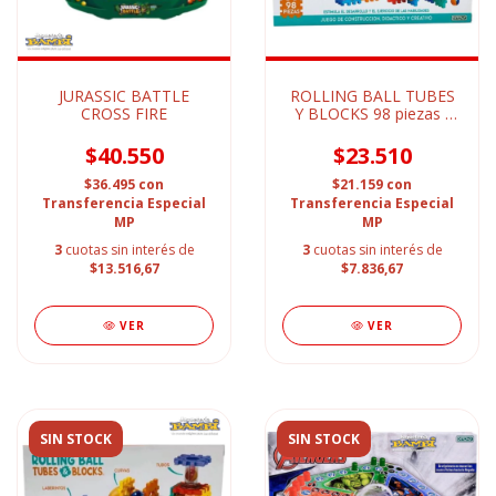
JURASSIC BATTLE
ROLLING BALL TUBES
CROSS FIRE
Y BLOCKS 98 piezas -
Laberinto
$40.550
$23.510
$36.495
con
$21.159
con
Transferencia Especial
Transferencia Especial
MP
MP
3
cuotas sin interés de
3
cuotas sin interés de
$13.516,67
$7.836,67
VER
VER
SIN STOCK
SIN STOCK