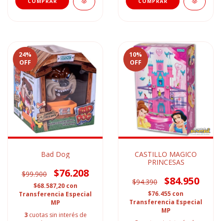
24
%
10
%
OFF
OFF
Bad Dog
CASTILLO MAGICO
PRINCESAS
$76.208
$99.900
$84.950
$94.390
$68.587,20
con
$76.455
con
Transferencia Especial
Transferencia Especial
MP
MP
3
cuotas sin interés de