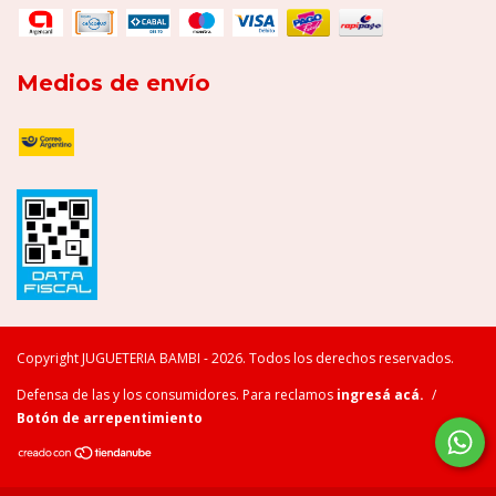
Medios de envío
Copyright JUGUETERIA BAMBI - 2026. Todos los derechos reservados.
Defensa de las y los consumidores. Para reclamos
ingresá acá.
/
Botón de arrepentimiento