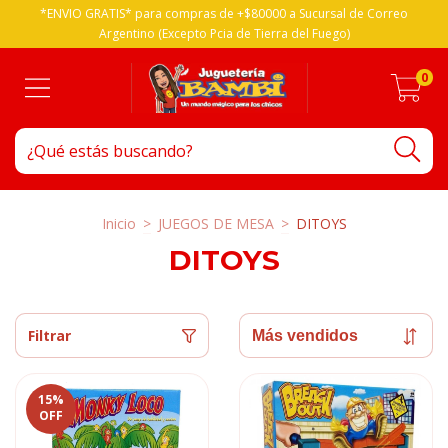
*ENVIO GRATIS* para compras de +$80000 a Sucursal de Correo
Argentino (Excepto Pcia de Tierra del Fuego)
0
Inicio
>
JUEGOS DE MESA
>
DITOYS
DITOYS
Filtrar
15
%
OFF