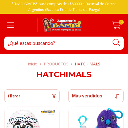
*ENVIO GRATIS* para compras de +$80000 a Sucursal de Correo
Argentino (Excepto Pcia de Tierra del Fuego)
0
Inicio
>
PRODUCTOS
>
HATCHIMALS
HATCHIMALS
Filtrar