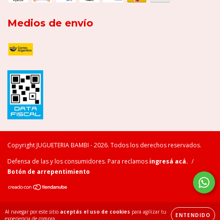
Medios de envío
Copyright JUGUETERIA BAMBI - 2026. Todos los derechos reservados.
Defensa de las y los consumidores. Para reclamos
ingresá acá.
/
Botón de arrepentimiento
Al navegar por este sitio
aceptás el uso de cookies
para agilizar tu
ENTENDIDO
experiencia de compra.