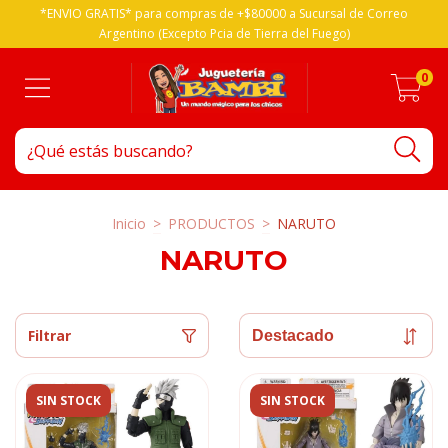
*ENVIO GRATIS* para compras de +$80000 a Sucursal de Correo
Argentino (Excepto Pcia de Tierra del Fuego)
0
Inicio
>
PRODUCTOS
>
NARUTO
NARUTO
Filtrar
SIN STOCK
SIN STOCK