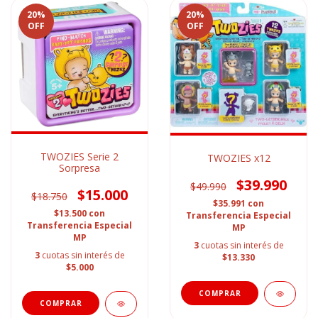
20
%
20
%
OFF
OFF
TWOZIES Serie 2
TWOZIES x12
Sorpresa
$39.990
$49.990
$15.000
$18.750
$35.991
con
$13.500
con
Transferencia Especial
Transferencia Especial
MP
MP
3
cuotas sin interés de
3
cuotas sin interés de
$13.330
$5.000