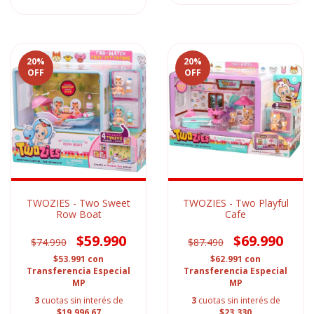
20
%
20
%
OFF
OFF
TWOZIES - Two Sweet
TWOZIES - Two Playful
Row Boat
Cafe
$59.990
$69.990
$74.990
$87.490
$53.991
con
$62.991
con
Transferencia Especial
Transferencia Especial
MP
MP
3
cuotas sin interés de
3
cuotas sin interés de
$19.996,67
$23.330