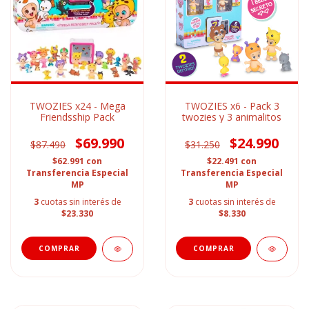
TWOZIES x24 - Mega
TWOZIES x6 - Pack 3
Friendsship Pack
twozies y 3 animalitos
$69.990
$24.990
$87.490
$31.250
$62.991
con
$22.491
con
Transferencia Especial
Transferencia Especial
MP
MP
3
cuotas sin interés de
3
cuotas sin interés de
$23.330
$8.330