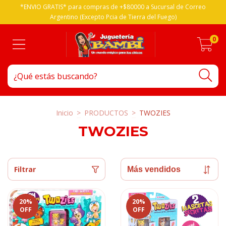
*ENVIO GRATIS* para compras de +$80000 a Sucursal de Correo
Argentino (Excepto Pcia de Tierra del Fuego)
0
Inicio
>
PRODUCTOS
>
TWOZIES
TWOZIES
Filtrar
20
%
20
%
OFF
OFF