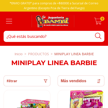
*ENVIO GRATIS* para compras de +$80000 a Sucursal de Correo
Argentino (Excepto Pcia de Tierra del Fuego)
0
Inicio
>
PRODUCTOS
>
MINIPLAY LINEA BARBIE
MINIPLAY LINEA BARBIE
Filtrar