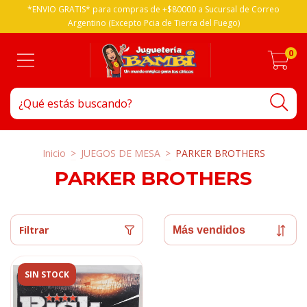
*ENVIO GRATIS* para compras de +$80000 a Sucursal de Correo
Argentino (Excepto Pcia de Tierra del Fuego)
0
Inicio
>
JUEGOS DE MESA
>
PARKER BROTHERS
PARKER BROTHERS
Filtrar
SIN STOCK