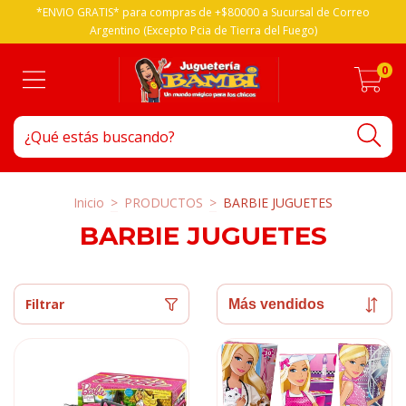
*ENVIO GRATIS* para compras de +$80000 a Sucursal de Correo
Argentino (Excepto Pcia de Tierra del Fuego)
0
Inicio
>
PRODUCTOS
>
BARBIE JUGUETES
BARBIE JUGUETES
Filtrar