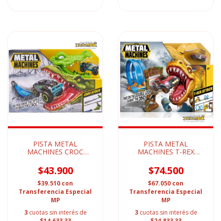
PISTA METAL
PISTA METAL
MACHINES CROC
MACHINES T-REX
ATTACK
ATTACK
$43.900
$74.500
$39.510
con
$67.050
con
Transferencia Especial
Transferencia Especial
MP
MP
3
cuotas sin interés de
3
cuotas sin interés de
$14.633,33
$24.833,33