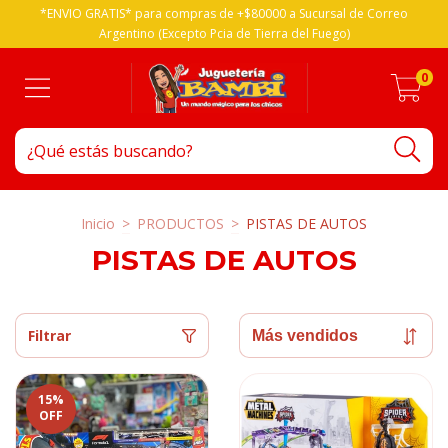
*ENVIO GRATIS* para compras de +$80000 a Sucursal de Correo
Argentino (Excepto Pcia de Tierra del Fuego)
0
Inicio
>
PRODUCTOS
>
PISTAS DE AUTOS
PISTAS DE AUTOS
Filtrar
15
%
OFF