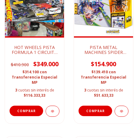
HOT WHEELS PISTA
PISTA METAL
FORMULA 1 CIRCUITO
MACHINES SPIDER
GRAN PRIX
STRIKE
$349.000
$154.900
$410.900
$314.100
con
$139.410
con
Transferencia Especial
Transferencia Especial
MP
MP
3
cuotas sin interés de
3
cuotas sin interés de
$116.333,33
$51.633,33