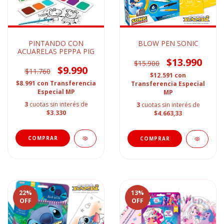
PINTANDO CON
BLOW PEN SONIC
ACUARELAS PEPPA PIG
$13.990
$15.900
$9.990
$11.760
$12.591
con
$8.991
con
Transferencia
Transferencia Especial
Especial MP
MP
3
cuotas sin interés de
3
cuotas sin interés de
$3.330
$4.663,33
22
%
13
%
OFF
OFF