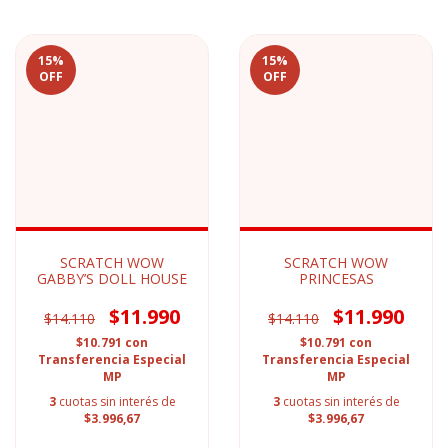
15
%
15
%
OFF
OFF
SCRATCH WOW
SCRATCH WOW
GABBY’S DOLL HOUSE
PRINCESAS
$11.990
$11.990
$14.110
$14.110
$10.791
con
$10.791
con
Transferencia Especial
Transferencia Especial
MP
MP
3
cuotas sin interés de
3
cuotas sin interés de
$3.996,67
$3.996,67