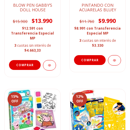
BLOW PEN GABBY’S
PINTANDO CON
DOLL HOUSE
ACUARELAS BLUEY
$13.990
$9.990
$15.900
$11.760
$12.591
con
$8.991
con
Transferencia
Transferencia Especial
Especial MP
MP
3
cuotas sin interés de
3
cuotas sin interés de
$3.330
$4.663,33
15
%
12
%
OFF
OFF