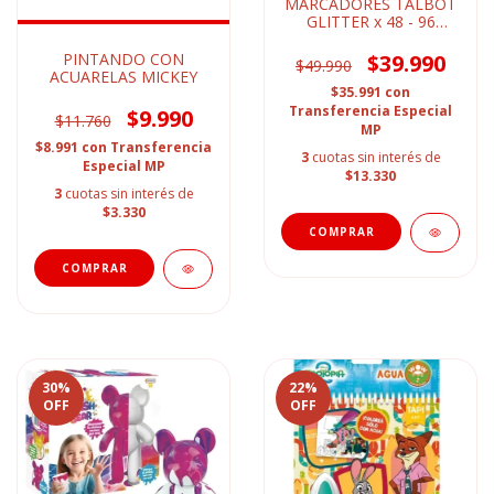
MARCADORES TALBOT
GLITTER x 48 - 96
COLORES
$39.990
PINTANDO CON
$49.990
ACUARELAS MICKEY
$35.991
con
Transferencia Especial
$9.990
$11.760
MP
$8.991
con
Transferencia
3
cuotas sin interés de
Especial MP
$13.330
3
cuotas sin interés de
$3.330
30
%
22
%
OFF
OFF