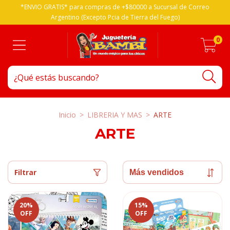
*ENVIO GRATIS* para compras de +$80000 a Sucursal de Correo
Argentino (Excepto Pcia de Tierra del Fuego)
0
Inicio
>
LIBRERIA Y MAS
>
ARTE
ARTE
Filtrar
20
%
15
%
OFF
OFF