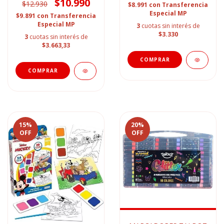
$10.990
$12.930
$8.991
con
Transferencia
Especial MP
$9.891
con
Transferencia
Especial MP
3
cuotas sin interés de
$3.330
3
cuotas sin interés de
$3.663,33
15
%
20
%
OFF
OFF