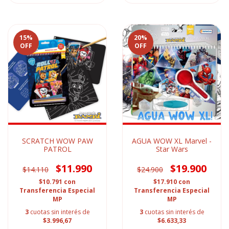
15
%
20
%
OFF
OFF
SCRATCH WOW PAW
AGUA WOW XL Marvel -
PATROL
Star Wars
$11.990
$19.900
$14.110
$24.900
$10.791
con
$17.910
con
Transferencia Especial
Transferencia Especial
MP
MP
3
cuotas sin interés de
3
cuotas sin interés de
$3.996,67
$6.633,33