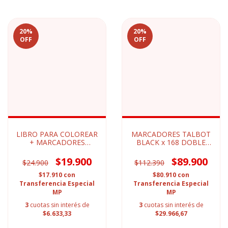
20
%
20
%
OFF
OFF
LIBRO PARA COLOREAR
MARCADORES TALBOT
+ MARCADORES
BLACK x 168 DOBLE
PUNTA PINCEL
PUNTA
$19.900
$89.900
$24.900
$112.390
$17.910
con
$80.910
con
Transferencia Especial
Transferencia Especial
MP
MP
3
cuotas sin interés de
3
cuotas sin interés de
$6.633,33
$29.966,67