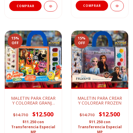
15
%
15
%
OFF
OFF
MALETIN PARA CREAR
MALETIN PARA CREAR
Y COLOREAR GRANJA
Y COLOREAR FROZEN
DE ZENON
$12.500
$12.500
$14.710
$14.710
$11.250
con
$11.250
con
Transferencia Especial
Transferencia Especial
MP
MP