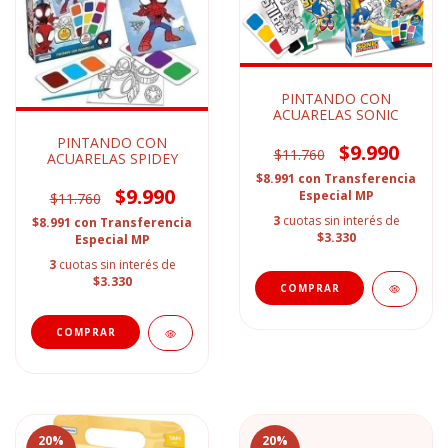
PINTANDO CON
ACUARELAS SONIC
PINTANDO CON
$9.990
$11.760
ACUARELAS SPIDEY
$8.991
con
Transferencia
$9.990
Especial MP
$11.760
3
cuotas sin interés de
$8.991
con
Transferencia
$3.330
Especial MP
3
cuotas sin interés de
$3.330
20
%
20
%