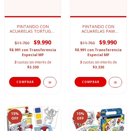
PINTANDO CON
PINTANDO CON
ACUARELAS TORTUGAS
ACUARELAS PAW
NINJA
PATROL
$9.990
$9.990
$11.760
$11.760
$8.991
con
Transferencia
$8.991
con
Transferencia
Especial MP
Especial MP
3
cuotas sin interés de
3
cuotas sin interés de
$3.330
$3.330
15
%
15
%
OFF
OFF