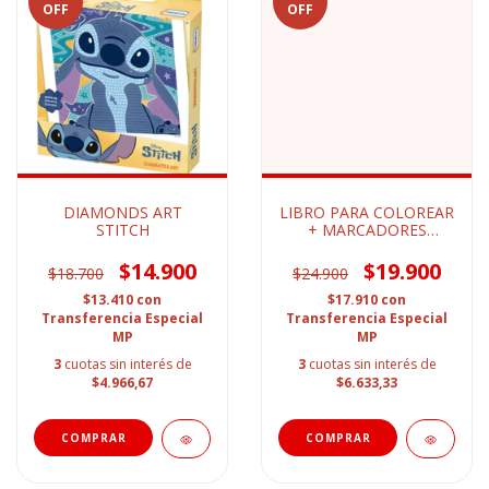
OFF
OFF
DIAMONDS ART
LIBRO PARA COLOREAR
STITCH
+ MARCADORES
PUNTA PINCEL
$14.900
$19.900
$18.700
$24.900
$13.410
con
$17.910
con
Transferencia Especial
Transferencia Especial
MP
MP
3
cuotas sin interés de
3
cuotas sin interés de
$4.966,67
$6.633,33