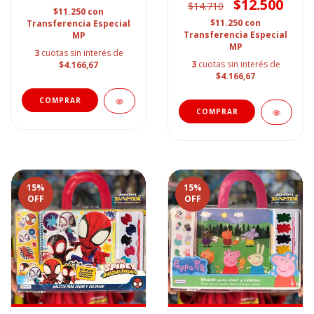
$12.500
$14.710
$11.250
con
$11.250
con
Transferencia Especial
Transferencia Especial
MP
MP
3
cuotas sin interés de
3
cuotas sin interés de
$4.166,67
$4.166,67
15
%
15
%
OFF
OFF