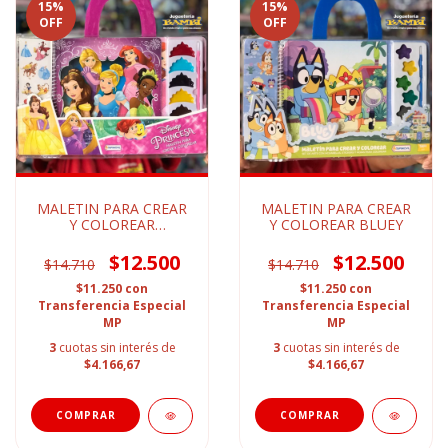
15
%
15
%
OFF
OFF
MALETIN PARA CREAR
MALETIN PARA CREAR
Y COLOREAR
Y COLOREAR BLUEY
PRINCESAS
$12.500
$12.500
$14.710
$14.710
$11.250
con
$11.250
con
Transferencia Especial
Transferencia Especial
MP
MP
3
cuotas sin interés de
3
cuotas sin interés de
$4.166,67
$4.166,67