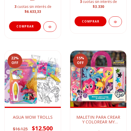
3
cuotas sin interés de
3
cuotas sin interés de
$3.330
$6.633,33
22
%
15
%
OFF
OFF
AGUA WOW TROLLS
MALETIN PARA CREAR
Y COLOREAR MY
LITTLE PONY
$12.500
$16.125