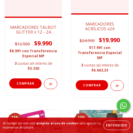
MARCADORES
MARCADORES TALBOT
ACRÍLICOS x24
GLITTER x 12 - 24
COLORES
$19.990
$24.990
$9.990
$12.500
$17.991
con
$8.991
con
Transferencia
Transferencia Especial
Especial MP
MP
3
cuotas sin interés de
3
cuotas sin interés de
$3.330
$6.663,33
15
%
15
%
OFF
OFF
Al navegar por este sitio
aceptás el uso de cookies
para agilizar tu
ENTENDIDO
experiencia de compra.