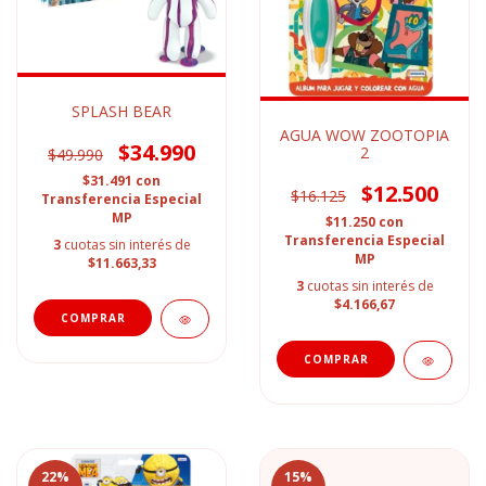
SPLASH BEAR
AGUA WOW ZOOTOPIA
$34.990
2
$49.990
$31.491
con
$12.500
$16.125
Transferencia Especial
MP
$11.250
con
Transferencia Especial
3
cuotas sin interés de
MP
$11.663,33
3
cuotas sin interés de
$4.166,67
22
%
15
%