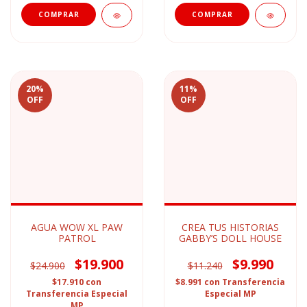
20
%
11
%
OFF
OFF
AGUA WOW XL PAW
CREA TUS HISTORIAS
PATROL
GABBY’S DOLL HOUSE
$19.900
$9.990
$24.900
$11.240
$17.910
con
$8.991
con
Transferencia
Transferencia Especial
Especial MP
MP