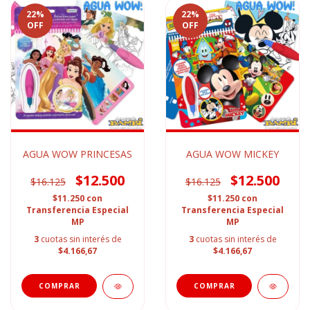
22
%
22
%
OFF
OFF
AGUA WOW PRINCESAS
AGUA WOW MICKEY
$12.500
$12.500
$16.125
$16.125
$11.250
con
$11.250
con
Transferencia Especial
Transferencia Especial
MP
MP
3
cuotas sin interés de
3
cuotas sin interés de
$4.166,67
$4.166,67