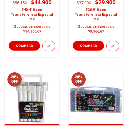
$44.900
$29.900
$56.150
$37.900
$40.410
con
$26.910
con
Transferencia Especial
Transferencia Especial
MP
MP
3
cuotas sin interés de
3
cuotas sin interés de
$14.966,67
$9.966,67
20
%
20
%
OFF
OFF