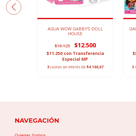
SE GABBY
AGUA WOW GABBY’S DOLL
GA
HOUSE
$12.500
$16.125
ferencia
$11.250
con
Transferencia
$
P
Especial MP
$11.633,33
3
cuotas sin interés de
$4.166,67
3
NAVEGACIÓN
Quienes Somos