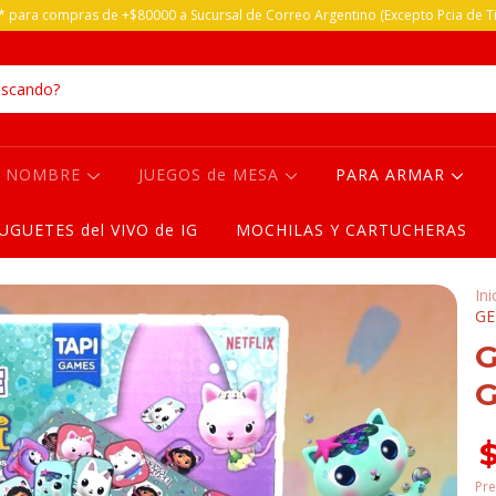
 para compras de +$80000 a Sucursal de Correo Argentino (Excepto Pcia de Ti
R NOMBRE
JUEGOS de MESA
PARA ARMAR
JUGUETES del VIVO de IG
MOCHILAS Y CARTUCHERAS
Ini
GE
G
G
Pre