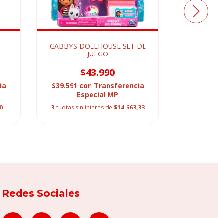
GABBY’S DOLLHOUSE SET DE
GABBY’
JUEGO
$43.990
ia
$39.591
con
Transferencia
$13.500
Especial MP
0
3
cuotas sin interés de
$14.663,33
3
cuotas
Redes Sociales