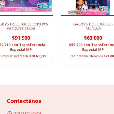
BBY’S DOLLHOUSE Conjunto
GABBY’S DOLLHOUSE -
de figuras deluxe
MUÑECA
$91.900
$63.000
82.710
con
Transferencia
$56.700
con
Transferenc
Especial MP
Especial MP
cuotas sin interés de
$30.633,33
3
cuotas sin interés de
$21.00
Contactános
5492932546424