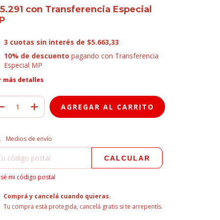
15.291
con
Transferencia Especial
P
3
cuotas sin interés de
$5.663,33
10% de descuento
pagando con Transferencia
Especial MP
r más detalles
regas para el CP:
CAMBIAR CP
Medios de envío
CALCULAR
sé mi código postal
Comprá y cancelá cuando quieras.
Tu compra está protegida, cancelá gratis si te arrepentís.