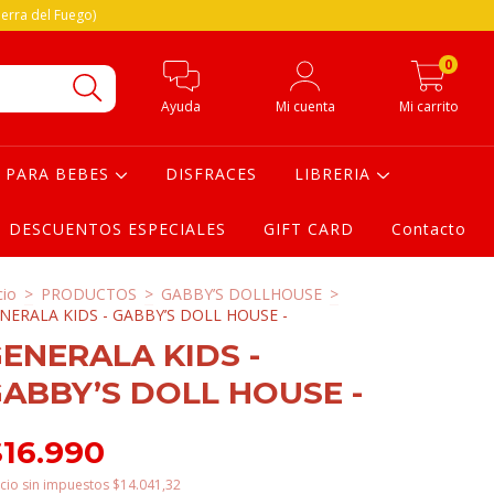
erra del Fuego)
0
Ayuda
Mi cuenta
Mi carrito
PARA BEBES
DISFRACES
LIBRERIA
DESCUENTOS ESPECIALES
GIFT CARD
Contacto
cio
>
PRODUCTOS
>
GABBY’S DOLLHOUSE
>
NERALA KIDS - GABBY’S DOLL HOUSE -
ENERALA KIDS -
ABBY’S DOLL HOUSE -
$16.990
cio sin impuestos
$14.041,32