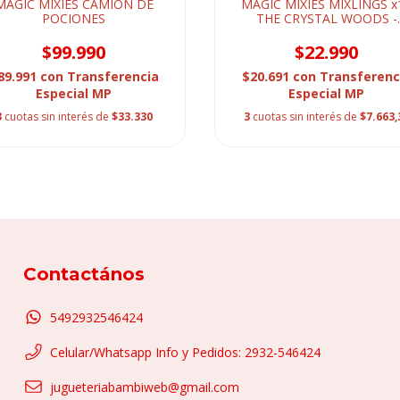
MAGIC MIXIES CAMION DE
MAGIC MIXIES MIXLINGS x1
POCIONES
THE CRYSTAL WOODS -
CALDERO CHICO
$99.990
$22.990
89.991
con
Transferencia
$20.691
con
Transferenc
Especial MP
Especial MP
3
cuotas sin interés de
$33.330
3
cuotas sin interés de
$7.663,
Contactános
5492932546424
Celular/Whatsapp Info y Pedidos: 2932-546424
jugueteriabambiweb@gmail.com