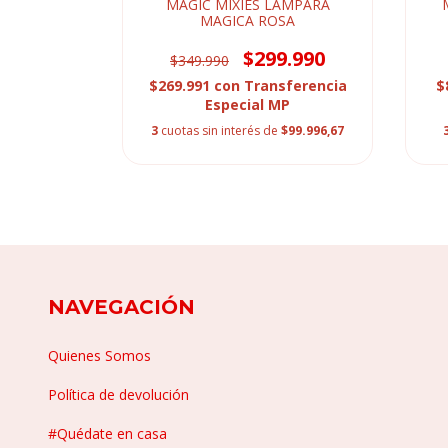
LINGS x1
MAGIC MIXIES LAMPARA
ICO
MAGICA ROSA
$299.990
$349.990
ferencia
$269.991
con
Transferencia
$
P
Especial MP
de
$6.330
3
cuotas sin interés de
$99.996,67
NAVEGACIÓN
Quienes Somos
Política de devolución
#Quédate en casa