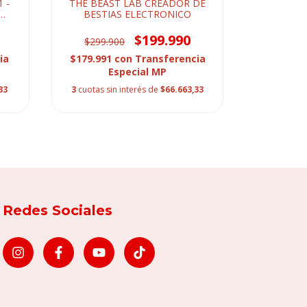
 -
THE BEAST LAB CREADOR DE
MAGIC MIX
BESTIAS ELECTRONICO
$199.990
$299.900
ia
$179.991
con
Transferencia
$166.41
Especial MP
33
3
cuotas sin interés de
$66.663,33
3
cuotas s
Redes Sociales