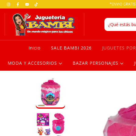
*ENVIO GRATIS*
Inicio
SALE BAMBI 2026
JUGUETES PO
MODA Y ACCESORIOS
BAZAR PERSONAJES