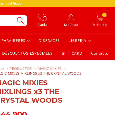
erra del Fuego)
0
Ayuda
Mi cuenta
Mi carrito
PARA BEBES
DISFRACES
LIBRERIA
DESCUENTOS ESPECIALES
GIFT CARD
Contacto
cio
>
PRODUCTOS
>
MAGIC MIXIES
>
GIC MIXIES MIXLINGS x3 THE CRYSTAL WOODS
AGIC MIXIES
IXLINGS x3 THE
CRYSTAL WOODS
$44.900