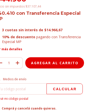
cio sin impuestos
$37.107,44
40.410
con
Transferencia Especial
P
3
cuotas sin interés de
$14.966,67
10% de descuento
pagando con Transferencia
Especial MP
r más detalles
regas para el CP:
CAMBIAR CP
Medios de envío
CALCULAR
sé mi código postal
Comprá y cancelá cuando quieras.